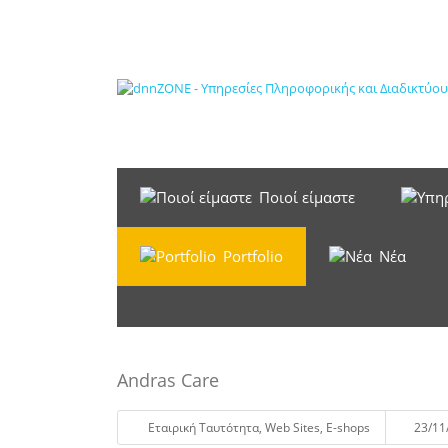
Ποιοί είμαστε
Portfolio
Νέα
Andras Care
Eταιρική Tαυτότητα
,
Web Sites
,
E-shops
23/11