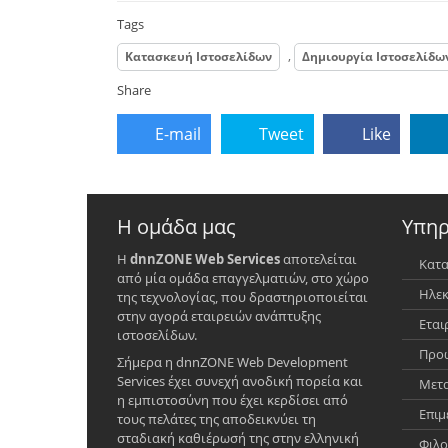
Tags
,
Κατασκευή Ιστοσελίδων
Δημιουργία Ιστοσελίδω
Share
E-mail
Tweet
Like
Η ομάδα μας
Υπηρ
Η
dnnZONE Web Services
αποτελείται
Κατα
από μία ομάδα επαγγελματιών, στο χώρο
Ηλεκ
της τεχνολογίας, που δραστηριοποιείται
στην αγορά εταιρειών ανάπτυξης
Εται
ιστοσελίδων.
Προώ
Σήμερα η dnnZONE Web Development
Services έχει συνεχή ανοδική πορεία και
Μετα
η εμπιστοσύνη που έχει κερδίσει από
Επιμ
τους πελάτες της αποδεικνύει τη
σταδιακή καθιέρωσή της στην ελληνική
Φιλο