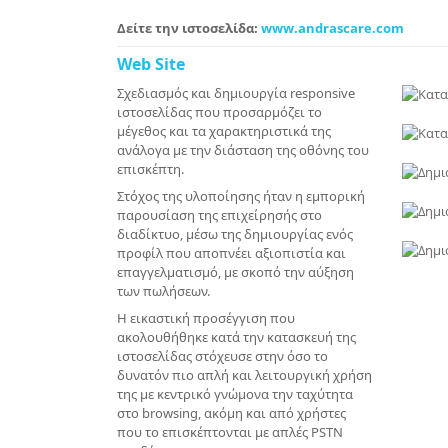
Δείτε την ιστοσελίδα:
www.andrascare.com
Web Site
Σχεδιασμός και δημιουργία responsive
ιστοσελίδας που προσαρμόζει το
μέγεθος και τα χαρακτηριστικά της
ανάλογα με την διάσταση της οθόνης του
επισκέπτη.
Στόχος της υλοποίησης ήταν η εμπορική
παρουσίαση της επιχείρησής στο
διαδίκτυο, μέσω της δημιουργίας ενός
προφίλ που αποπνέει αξιοπιστία και
επαγγελματισμό, με σκοπό την αύξηση
των πωλήσεων.
Η εικαστική προσέγγιση που
ακολουθήθηκε κατά την κατασκευή της
ιστοσελίδας στόχευσε στην όσο το
δυνατόν πιο απλή και λειτουργική χρήση
της με κεντρικό γνώμονα την ταχύτητα
στο browsing, ακόμη και από χρήστες
που το επισκέπτονται με απλές PSTN