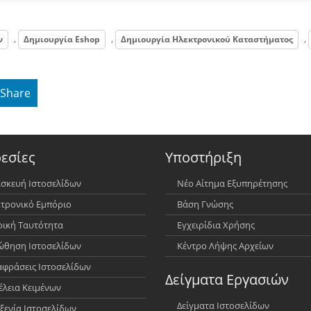
,
,
,
ν
Δημιουργία Eshop
Δημιουργία Ηλεκτρονικού Καταστήματος
Share
εσίες
Υποστήριξη
σκευή Ιστοσελίδων
Νέο Αίτημα Εξυπηρέτησης
τρονικό Εμπόριο
Βάση Γνώσης
ρική Ταυτότητα
Εγχειρίδια Χρήσης
θηση Ιστοσελίδων
Κέντρο Λήψης Αρχείων
φράσεις Ιστοσελίδων
Δείγματα Εργασιών
έλεια Κειμένων
Δείγματα Ιστοσελίδων
ξενία Ιστοσελίδων