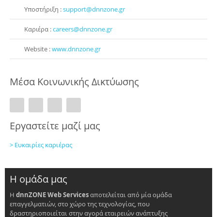
Υποστήριξη :
support@dnnzone.gr
Καριέρα :
careers@dnnzone.gr
Website :
www.dnnzone.gr
Μέσα Κοινωνικής Δικτύωσης
Εργαστείτε μαζί μας
> Ευκαιρίες καριέρας
Η ομάδα μας
Η
dnnZONE Web Services
αποτελείται από μία ομάδα
επαγγελματιών, στο χώρο της τεχνολογίας, που
δραστηριοποιείται στην αγορά εταιρειών ανάπτυξης