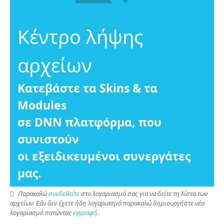
Κέντρο λήψης
αρχείων
Κατεβάστε τα Skins & τα
Modules
σε DNN πλατφόρμα, που
συνιστούν
οι εξειδικευμένοι συνεργάτες
μας.
Παρακαλώ
συνδεθείτε
στο λογαριασμό σας για να δείτε τη λίστα των
αρχείων. Εάν δεν έχετε ήδη λογαριασμό παρακαλώ δημιουργήστε νέο
λογαριασμό πατώντας
εγγραφή.