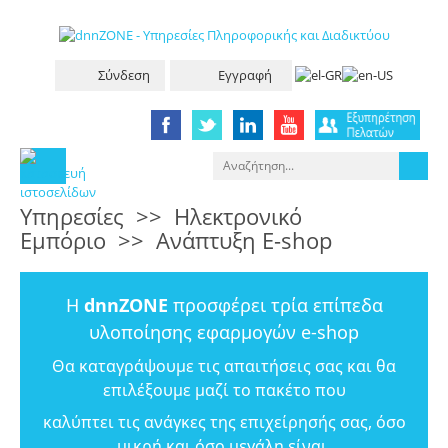
Σύνδεση
Εγγραφή
Υπηρεσίες
>>
Ηλεκτρονικό
Εμπόριο
>>
Ανάπτυξη E-shop
Η
dnnZONE
προσφέρει τρία επίπεδα
υλοποίησης εφαρμογών e-shop
Θα καταγράψουμε τις απαιτήσεις σας και θα
επιλέξουμε μαζί το πακέτο που
καλύπτει τις ανάγκες της επιχείρησής σας, όσο
μικρή και όσο μεγάλη είναι.