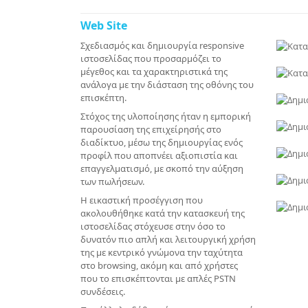
Web Site
Σχεδιασμός και δημιουργία responsive
ιστοσελίδας που προσαρμόζει το
μέγεθος και τα χαρακτηριστικά της
ανάλογα με την διάσταση της οθόνης του
επισκέπτη.
Στόχος της υλοποίησης ήταν η εμπορική
παρουσίαση της επιχείρησής στο
διαδίκτυο, μέσω της δημιουργίας ενός
προφίλ που αποπνέει αξιοπιστία και
επαγγελματισμό, με σκοπό την αύξηση
των πωλήσεων.
Η εικαστική προσέγγιση που
ακολουθήθηκε κατά την κατασκευή της
ιστοσελίδας στόχευσε στην όσο το
δυνατόν πιο απλή και λειτουργική χρήση
της με κεντρικό γνώμονα την ταχύτητα
στο browsing, ακόμη και από χρήστες
που το επισκέπτονται με απλές PSTN
συνδέσεις.