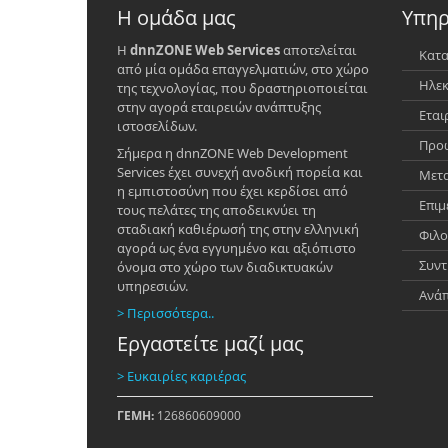
Η ομάδα μας
Υπηρ
Η
dnnZONE Web Services
αποτελείται
Κατα
από μία ομάδα επαγγελματιών, στο χώρο
Ηλεκ
της τεχνολογίας, που δραστηριοποιείται
στην αγορά εταιρειών ανάπτυξης
Εται
ιστοσελίδων.
Προώ
Σήμερα η dnnZONE Web Development
Services έχει συνεχή ανοδική πορεία και
Μετα
η εμπιστοσύνη που έχει κερδίσει από
Επιμ
τους πελάτες της αποδεικνύει τη
σταδιακή καθιέρωσή της στην ελληνική
Φιλο
αγορά ως ένα εγγυημένο και αξιόπιστο
Συντ
όνομα στο χώρο των διαδικτυακών
υπηρεσιών.
Ανά
> Περισσότερα..
Εργαστείτε μαζί μας
> Ευκαιρίες καριέρας
ΓΕΜΗ:
126860609000