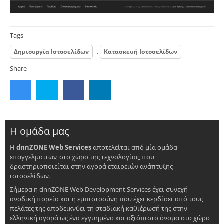
Tags
,
Δημιουργία Ιστοσελίδων
Κατασκευή Ιστοσελίδων
Share
Η ομάδα μας
Η
dnnZONE Web Services
αποτελείται από μία ομάδα
επαγγελματιών, στο χώρο της τεχνολογίας, που
δραστηριοποιείται στην αγορά εταιρειών ανάπτυξης
ιστοσελίδων.
Σήμερα η dnnZONE Web Development Services έχει συνεχή
ανοδική πορεία και η εμπιστοσύνη που έχει κερδίσει από τους
πελάτες της αποδεικνύει τη σταδιακή καθιέρωσή της στην
ελληνική αγορά ως ένα εγγυημένο και αξιόπιστο όνομα στο χώρο