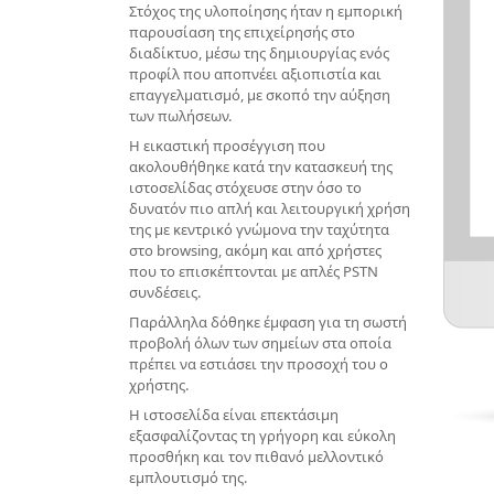
Στόχος της υλοποίησης ήταν η εμπορική
παρουσίαση της επιχείρησής στο
διαδίκτυο, μέσω της δημιουργίας ενός
προφίλ που αποπνέει αξιοπιστία και
επαγγελματισμό, με σκοπό την αύξηση
των πωλήσεων.
Η εικαστική προσέγγιση που
ακολουθήθηκε κατά την κατασκευή της
ιστοσελίδας στόχευσε στην όσο το
δυνατόν πιο απλή και λειτουργική χρήση
της με κεντρικό γνώμονα την ταχύτητα
στο browsing, ακόμη και από χρήστες
που το επισκέπτονται με απλές PSTN
συνδέσεις.
Παράλληλα δόθηκε έμφαση για τη σωστή
προβολή όλων των σημείων στα οποία
πρέπει να εστιάσει την προσοχή του ο
χρήστης.
Η ιστοσελίδα είναι επεκτάσιμη
εξασφαλίζοντας τη γρήγορη και εύκολη
προσθήκη και τον πιθανό μελλοντικό
εμπλουτισμό της.