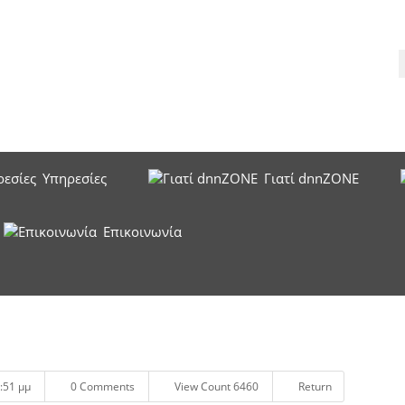
Υπηρεσίες
Γιατί dnnZONE
Επικοινωνία
:51 μμ
0 Comments
View Count 6460
Return