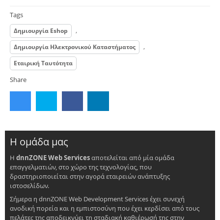
Tags
,
Δημιουργία Eshop
,
Δημιουργία Ηλεκτρονικού Καταστήματος
Εταιρική Ταυτότητα
Share
Η ομάδα μας
Η
dnnZONE Web Services
αποτελείται από μία ομάδα
επαγγελματιών, στο χώρο της τεχνολογίας, που
δραστηριοποιείται στην αγορά εταιρειών ανάπτυξης
ιστοσελίδων.
Σήμερα η dnnZONE Web Development Services έχει συνεχή
ανοδική πορεία και η εμπιστοσύνη που έχει κερδίσει από τους
πελάτες της αποδεικνύει τη σταδιακή καθιέρωσή της στην