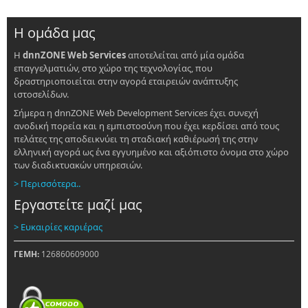
Η ομάδα μας
Η
dnnZONE Web Services
αποτελείται από μία ομάδα
LIFE-
IP
επαγγελματιών, στο χώρο της τεχνολογίας, που
ADAPTINGR
δραστηριοποιείται στην αγορά εταιρειών ανάπτυξης
Έργο
ιστοσελίδων.
για
Σήμερα η dnnZONE Web Development Services έχει συνεχή
την
ανοδική πορεία και η εμπιστοσύνη που έχει κερδίσει από τους
κλιματική
πελάτες της αποδεικνύει τη σταδιακή καθιέρωσή της στην
αλλαγή
ελληνική αγορά ως ένα εγγυημένο και αξιόπιστο όνομα στο χώρο
των διαδικτυακών υπηρεσιών.
> Περισσότερα..
Εργαστείτε μαζί μας
> Ευκαιρίες καριέρας
ΓΕΜΗ:
126860609000