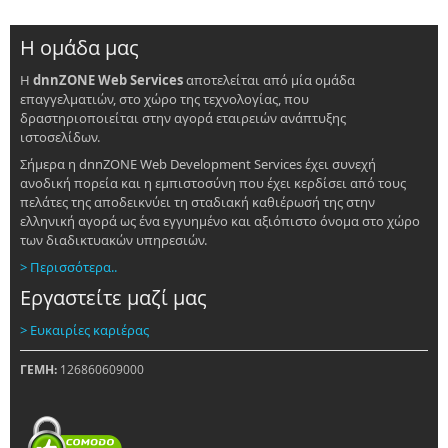
Η ομάδα μας
Η
dnnZONE Web Services
αποτελείται από μία ομάδα
LIFE-
IP
επαγγελματιών, στο χώρο της τεχνολογίας, που
ADAPTINGR
δραστηριοποιείται στην αγορά εταιρειών ανάπτυξης
Έργο
ιστοσελίδων.
για
Σήμερα η dnnZONE Web Development Services έχει συνεχή
την
ανοδική πορεία και η εμπιστοσύνη που έχει κερδίσει από τους
κλιματική
πελάτες της αποδεικνύει τη σταδιακή καθιέρωσή της στην
αλλαγή
ελληνική αγορά ως ένα εγγυημένο και αξιόπιστο όνομα στο χώρο
των διαδικτυακών υπηρεσιών.
> Περισσότερα..
Εργαστείτε μαζί μας
> Ευκαιρίες καριέρας
ΓΕΜΗ:
126860609000