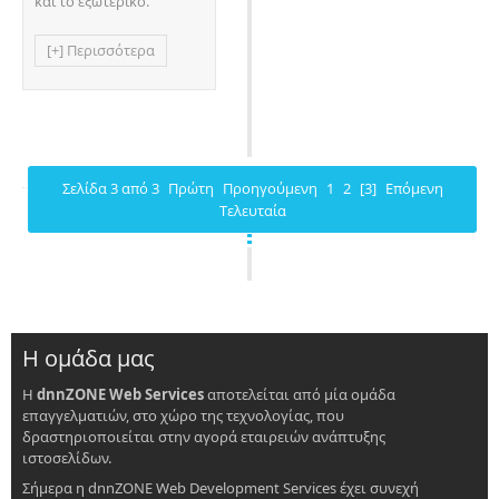
και το εξωτερικό.
[+] Περισσότερα
Σελίδα 3 από 3
Πρώτη
Προηγούμενη
1
2
[3]
Επόμενη
Τελευταία
Η ομάδα μας
Η
dnnZONE Web Services
αποτελείται από μία ομάδα
επαγγελματιών, στο χώρο της τεχνολογίας, που
δραστηριοποιείται στην αγορά εταιρειών ανάπτυξης
ιστοσελίδων.
Σήμερα η dnnZONE Web Development Services έχει συνεχή