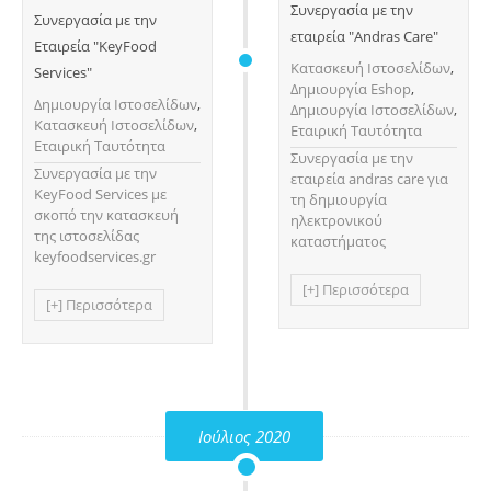
Συνεργασία με την
Συνεργασία με την
εταιρεία "Andras Care"
Εταιρεία "KeyFood
Κατασκευή Ιστοσελίδων
,
Services"
Δημιουργία Eshop
,
Δημιουργία Ιστοσελίδων
,
Δημιουργία Ιστοσελίδων
,
Κατασκευή Ιστοσελίδων
,
Εταιρική Ταυτότητα
Εταιρική Ταυτότητα
Συνεργασία με την
Συνεργασία με την
εταιρεία andras care για
KeyFood Services με
τη δημιουργία
σκοπό την κατασκευή
ηλεκτρονικού
της ιστοσελίδας
καταστήματος
keyfoodservices.gr
[+] Περισσότερα
[+] Περισσότερα
Ιούλιος 2020