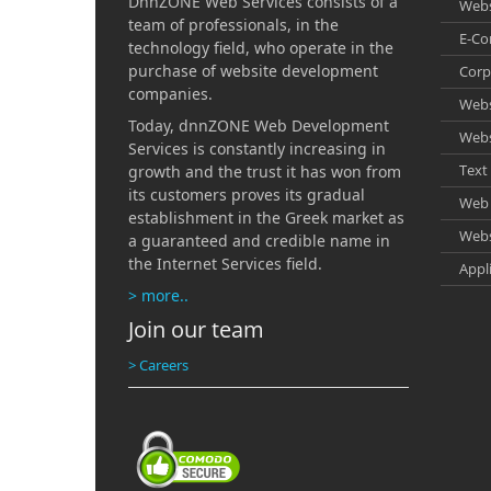
DnnZONE Web Services consists of a
Webs
team of professionals, in the
E-C
technology field, who operate in the
purchase of website development
Corp
companies.
Webs
Today, dnnZONE Web Development
Webs
Services is constantly increasing in
Text 
growth and the trust it has won from
its customers proves its gradual
Web 
establishment in the Greek market as
Webs
a guaranteed and credible name in
the Internet Services field.
Appl
> more..
Join our team
> Careers