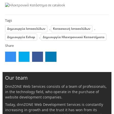
Tags
,
,
Δημιουργία Ιστοσελίδων
Κατασκευή Ιστοσελίδων
,
Δημιουργία Eshop
Δημιουργία Ηλεκτρονικού Καταστήματο
Share
Our team
DnnZONE Web Services consists of a team of professionals,
in the technology field, who operate in the purchase of
website development companies.
Today, dnnZONE Web Development Services is constantly
increasing in growth and the trust it has won from its