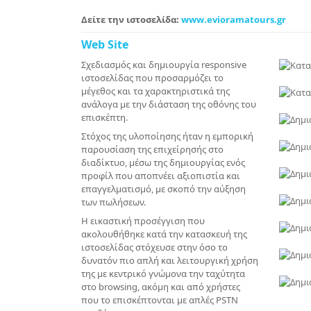
Δείτε την ιστοσελίδα:
www.evioramatours.gr
Web Site
Σχεδιασμός και δημιουργία responsive
ιστοσελίδας που προσαρμόζει το
μέγεθος και τα χαρακτηριστικά της
ανάλογα με την διάσταση της οθόνης του
επισκέπτη.
Στόχος της υλοποίησης ήταν η εμπορική
παρουσίαση της επιχείρησής στο
διαδίκτυο, μέσω της δημιουργίας ενός
προφίλ που αποπνέει αξιοπιστία και
επαγγελματισμό, με σκοπό την αύξηση
των πωλήσεων.
Η εικαστική προσέγγιση που
ακολουθήθηκε κατά την κατασκευή της
ιστοσελίδας στόχευσε στην όσο το
δυνατόν πιο απλή και λειτουργική χρήση
της με κεντρικό γνώμονα την ταχύτητα
στο browsing, ακόμη και από χρήστες
που το επισκέπτονται με απλές PSTN