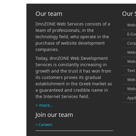
Our team
Our 
DnnZONE Web Services consists of a
Webs
team of professionals, in the
E-C
technology field, who operate in the
purchase of website development
Corp
companies.
Webs
Today, dnnZONE Web Development
Webs
Services is constantly increasing in
Text 
growth and the trust it has won from
its customers proves its gradual
Web 
establishment in the Greek market as
Webs
a guaranteed and credible name in
the Internet Services field.
Appl
> more..
Join our team
> Careers