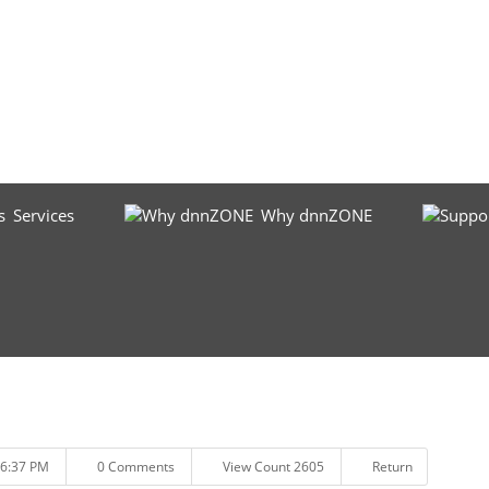
Services
Why dnnZONE
56:37 PM
0 Comments
View Count 2605
Return