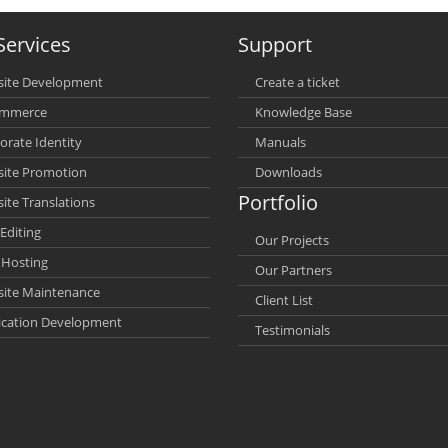
Services
Support
ite Development
Create a ticket
ommerce
Knowledge Base
orate Identity
Manuals
ite Promotion
Downloads
Portfolio
ite Translations
Editing
Our Projects
Hosting
Our Partners
ite Maintenance
Client List
ication Development
Testimonials