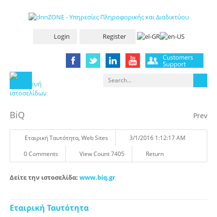
Login
Register
BiQ
Prev
Eταιρική Tαυτότητα
,
Web Sites
3/1/2016 1:12:17 AM
0 Comments
View Count 7405
Return
Δείτε την ιστοσελίδα:
www.biq.gr
Εταιρική Ταυτότητα