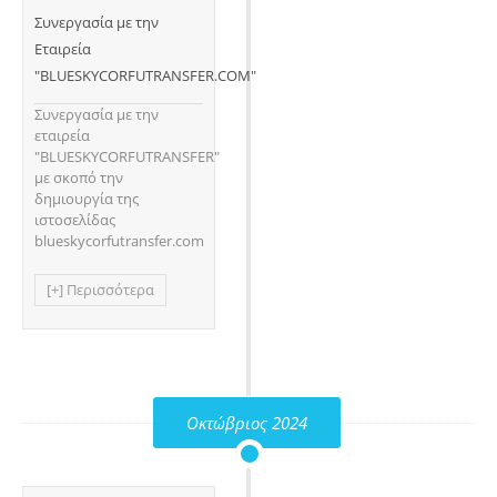
Συνεργασία με την
Εταιρεία
"BLUESKYCORFUTRANSFER.COM"
Συνεργασία με την
εταιρεία
"BLUESKYCORFUTRANSFER"
με σκοπό την
δημιουργία της
ιστοσελίδας
blueskycorfutransfer.com
[+] Περισσότερα
Οκτώβριος 2024