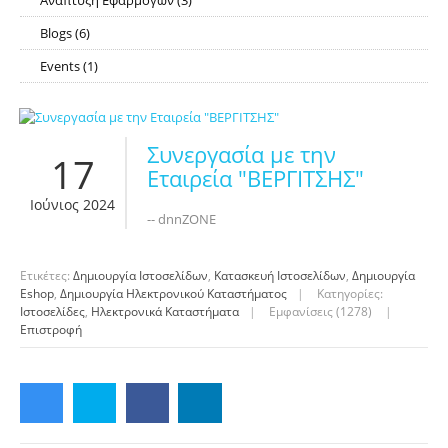
Ανάπτυξη Εφαρμογών
(3)
RSS
Blogs
(6)
RSS
Events
(1)
RSS
Συνεργασία με την
17
Εταιρεία "ΒΕΡΓΙΤΣΗΣ"
Ιούνιος 2024
-- dnnZONE
Ετικέτες:
Δημιουργία Ιστοσελίδων
,
Κατασκευή Ιστοσελίδων
,
Δημιουργία
Eshop
,
Δημιουργία Ηλεκτρονικού Καταστήματος
|
Κατηγορίες:
Ιστοσελίδες
,
Ηλεκτρονικά Καταστήματα
|
Εμφανίσεις (1278)
|
Επιστροφή