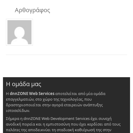
Αρθογράφος
Η ομάδα μας
Η
dnnZONE Web Services
αποτελείται από μία ομάδα
επαγγελματιών, στο χώρο της τεχνολογίας, που
δραστηριοποιείται στην αγορά εταιρειών ανάπτυξης
ιστοσελίδων.
Σήμερα η dnnZONE Web Development Services έχει συνεχή
ανοδική πορεία και η εμπιστοσύνη που έχει κερδίσει από τους
πελάτες της αποδεικνύει τη σταδιακή καθιέρωσή της στην