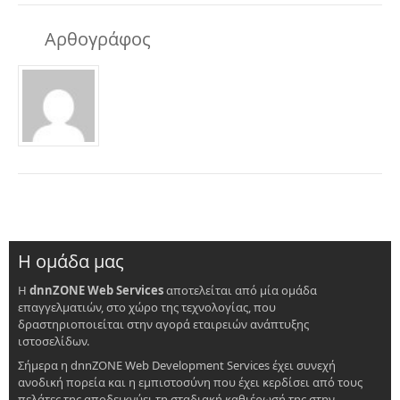
Αρθογράφος
Η ομάδα μας
Η
dnnZONE Web Services
αποτελείται από μία ομάδα
επαγγελματιών, στο χώρο της τεχνολογίας, που
δραστηριοποιείται στην αγορά εταιρειών ανάπτυξης
ιστοσελίδων.
Σήμερα η dnnZONE Web Development Services έχει συνεχή
ανοδική πορεία και η εμπιστοσύνη που έχει κερδίσει από τους
πελάτες της αποδεικνύει τη σταδιακή καθιέρωσή της στην